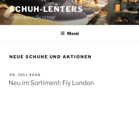
Zum
SCHUH-LENTERS
Inhalt
…hier Laufen Sie richtig!
springen
Menü
NEUE SCHUHE UND AKTIONEN
VERÖFFENTLICHT
29. JULI 2026
AM
Neu im Sortiment: Fly London