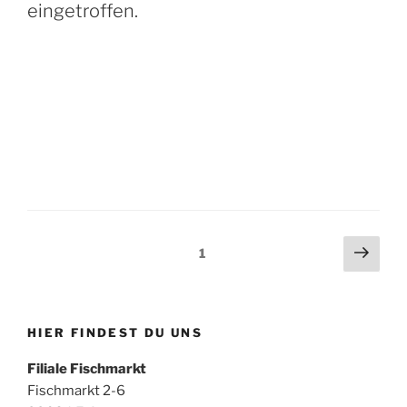
eingetroffen.
Seitennummerierung
Näch
Seite
1
Seit
der
Beiträge
HIER FINDEST DU UNS
Filiale Fischmarkt
Fischmarkt 2-6