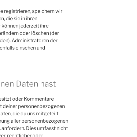
e registrieren, speichern wir
, die sie in ihren
 können jederzeit ihre
erändern oder löschen (der
den). Administratoren der
nfalls einsehen und
inen Daten hast
besitzt oder Kommentare
ort deiner personenbezogenen
Daten, die du uns mitgeteilt
chung aller personenbezogenen
, anfordern. Dies umfasst nicht
er, rechtlicher oder